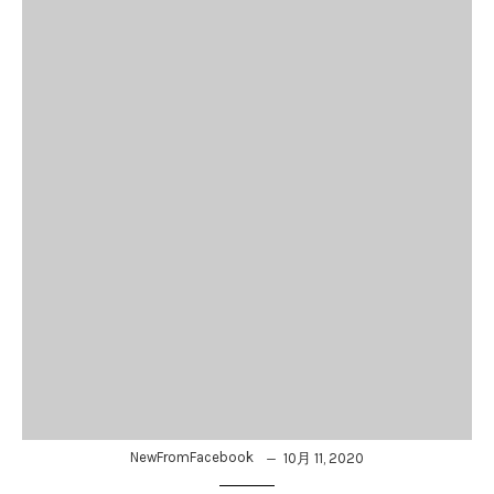
NewFromFacebook
10月 11, 2020